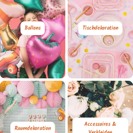
Ballons
Tischdekoration
Accessoires &
Raumdekoration
Verkleiden