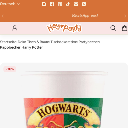
Deutsch
HALT SPRINGEN
WhatsApp uns!
Startseite
›
Deko Tisch & Raum
›
Tischdekoration
›
Partybecher
›
Pappbecher Harry Potter
-38%