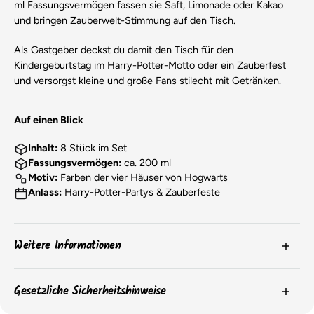
ml Fassungsvermögen fassen sie Saft, Limonade oder Kakao
und bringen Zauberwelt-Stimmung auf den Tisch.
Als Gastgeber deckst du damit den Tisch für den
Kindergeburtstag im Harry-Potter-Motto oder ein Zauberfest
und versorgst kleine und große Fans stilecht mit Getränken.
Auf einen Blick
Inhalt:
8 Stück im Set
Fassungsvermögen:
ca. 200 ml
Motiv:
Farben der vier Häuser von Hogwarts
Anlass:
Harry-Potter-Partys & Zauberfeste
Weitere Informationen
Die
Farben
der Produkte können aufgrund von
Gesetzliche Sicherheitshinweise
Bildschirmeinstellungen oder chargenbedingten