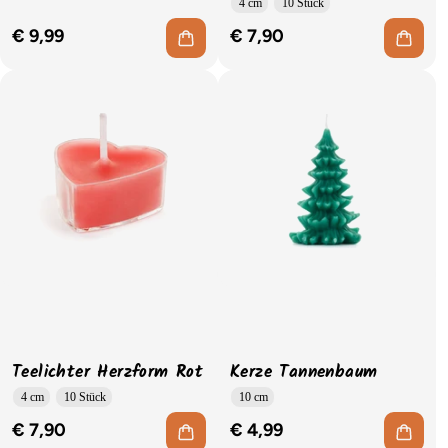
4 cm
10 Stück
€ 9,99
€ 7,90
Teelichter Herzform Rot
Kerze Tannenbaum
4 cm
10 Stück
10 cm
€ 7,90
€ 4,99