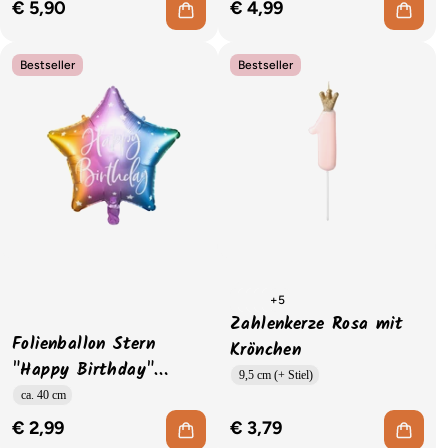
€ 5,90
€ 4,99
Bestseller
Bestseller
+5
Zahlenkerze Rosa mit
Folienballon Stern
Krönchen
"Happy Birthday"
9,5 cm (+ Stiel)
Rainbow
ca. 40 cm
€ 2,99
€ 3,79