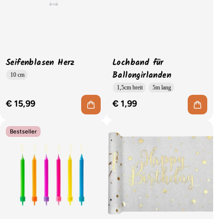
Seifenblasen Herz
Lochband für
Ballongirlanden
10 cm
1,5cm breit
5m lang
€ 15,99
€ 1,99
Bestseller