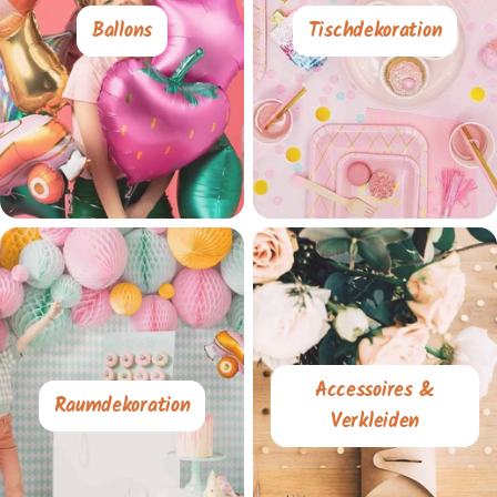
Ballons
Tischdekoration
Accessoires &
Raumdekoration
Verkleiden