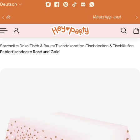
Deutsch
HALT SPRINGEN
WhatsApp uns!
Startseite
›
Deko Tisch & Raum
›
Tischdekoration
›
Tischdecken & Tischläufer
›
Papiertischdecke Rosé und Gold