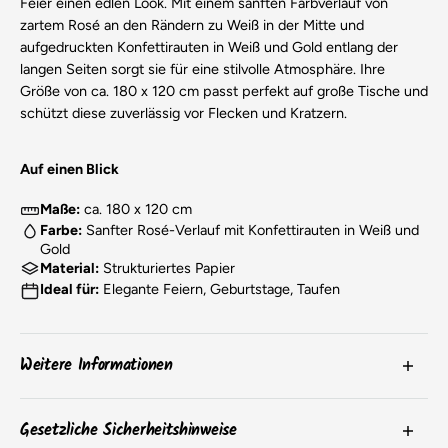
Feier einen edlen Look. Mit einem sanften Farbverlauf von
zartem Rosé an den Rändern zu Weiß in der Mitte und
aufgedruckten Konfettirauten in Weiß und Gold entlang der
langen Seiten sorgt sie für eine stilvolle Atmosphäre. Ihre
Größe von ca. 180 x 120 cm passt perfekt auf große Tische und
schützt diese zuverlässig vor Flecken und Kratzern.
Auf einen Blick
Maße:
ca. 180 x 120 cm
Farbe:
Sanfter Rosé-Verlauf mit Konfettirauten in Weiß und
Gold
Material:
Strukturiertes Papier
Ideal für:
Elegante Feiern, Geburtstage, Taufen
Weitere Informationen
Die
Farben
der Produkte können aufgrund von
Gesetzliche Sicherheitshinweise
Bildschirmeinstellungen oder chargenbedingten