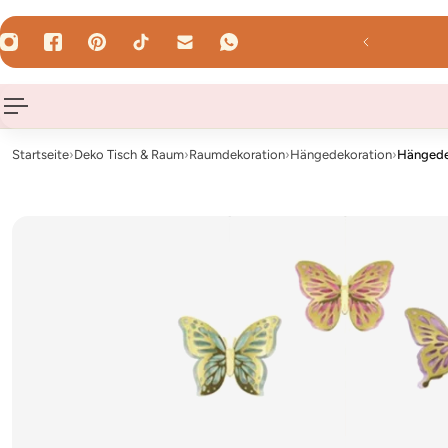
HALT SPRINGEN
reib uns : hallo@hey-party.de
Startseite
›
Deko Tisch & Raum
›
Raumdekoration
›
Hängedekoration
›
Hänged