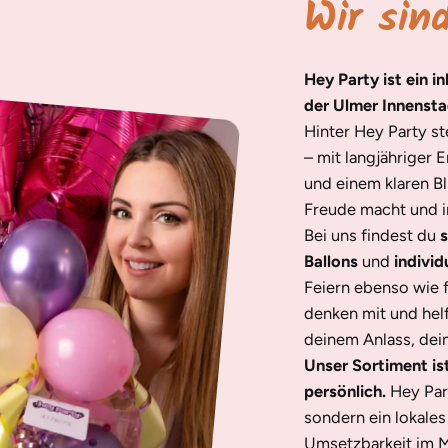
Wir sin
Hey Party ist ein i
der Ulmer Innensta
Hinter Hey Party s
– mit langjähriger 
und einem klaren Bl
Freude macht und in
Bei uns findest du
s
Ballons
und
individ
Feiern ebenso wie 
denken mit und helf
deinem Anlass, dei
Unser Sortiment is
persönlich.
Hey Par
sondern ein lokale
Umsetzbarkeit im M