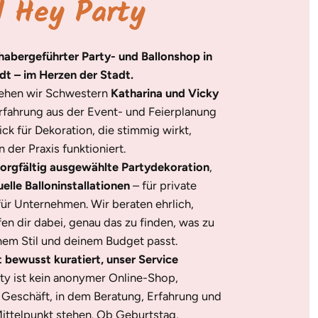
d Hey Party
nhabergeführter Party- und Ballonshop in
dt – im Herzen der Stadt.
tehen wir Schwestern
Katharina und Vicky
Erfahrung aus der Event- und Feierplanung
ick für Dekoration, die stimmig wirkt,
 der Praxis funktioniert.
orgfältig ausgewählte Partydekoration
,
uelle Balloninstallationen
– für private
für Unternehmen. Wir beraten ehrlich,
en dir dabei, genau das zu finden, was zu
nem Stil und deinem Budget passt.
t bewusst kuratiert, unser Service
ty ist kein anonymer Online-Shop,
s Geschäft, in dem Beratung, Erfahrung und
ittelpunkt stehen. Ob Geburtstag,