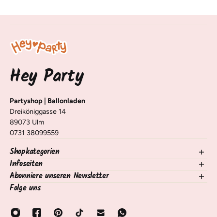
Hey Party
Partyshop | Ballonladen
Dreiköniggasse 14
89073 Ulm
0731 38099559
Shopkategorien
Infoseiten
NEU im Shop
Ballons
Abonniere unseren Newsletter
Kontakt
Deko Tisch & Raum
Versand, Lieferung & Rückgabe
Folge uns
Trage dich für unseren Newsletter ein und erhalte Infos zu
Nach Anlass
Häufige Fragen / FAQ
neuen Produkten, Tipps und Tricks 🧡
Nach Motto/Alter
Zahlungsarten
E-Mail
Ballon Services