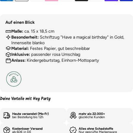
Auf einen Blick
Maße:
ca. 15 x 18,5 cm
Besonderheit:
Schriftzug "Have a magical birthday" in Gold,
Innenseite blanko
Material:
Festes Papier, gut beschreibbar
Inklusive:
passender rosa Umschlag
Anlass:
Kindergeburtstag, Einhorn-Mottoparty
Deine Vorteile mit Hey Party
Heute versendet (Mo-Fr)
mehr als 22.000+
bei Bestellung bis 12h
glückliche Kunden
Kostenloser Versand
Alles ohne Schadstoffe
ab 60€ in DE
Nur geprüfte Markenware