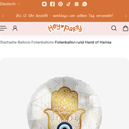
Deutsch
HALT SPRINGEN
Ab 60 € Versandkosten geschenkt!
Startseite
›
Ballons
›
Folienballons
›
Folienballon rund Hand of Hamsa