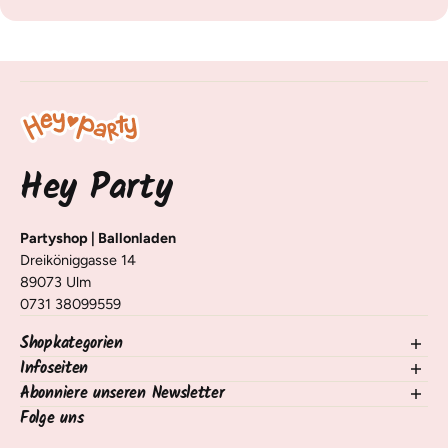
Hey Party
Partyshop | Ballonladen
Dreiköniggasse 14
89073 Ulm
0731 38099559
Shopkategorien
Infoseiten
NEU im Shop
Ballons
Abonniere unseren Newsletter
Kontakt
Deko Tisch & Raum
Versand, Lieferung & Rückgabe
Folge uns
Trage dich für unseren Newsletter ein und erhalte Infos zu
Nach Anlass
Häufige Fragen / FAQ
neuen Produkten, Tipps und Tricks 🧡