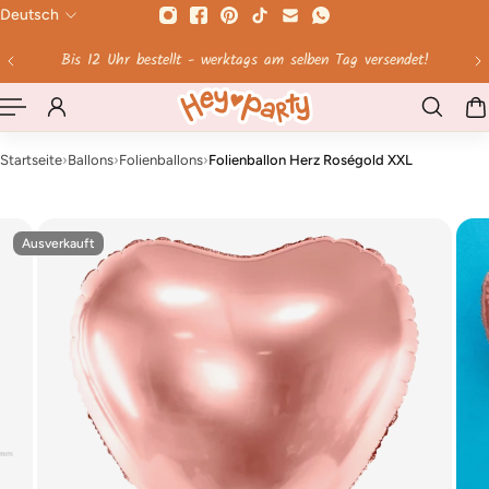
Deutsch
HALT SPRINGEN
Ab 60 € Versandkosten geschenkt!
Startseite
›
Ballons
›
Folienballons
›
Folienballon Herz Roségold XXL
Ausverkauft