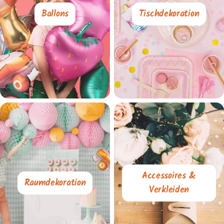
Ballons
Tischdekoration
Accessoires &
Raumdekoration
Verkleiden