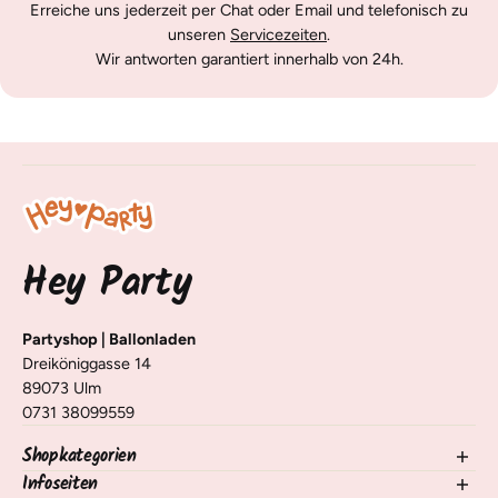
Erreiche uns jederzeit per Chat oder Email und telefonisch zu
unseren
Servicezeiten
.
Wir antworten garantiert innerhalb von 24h.
Hey Party
Partyshop | Ballonladen
Dreiköniggasse 14
89073 Ulm
0731 38099559
Shopkategorien
Infoseiten
NEU im Shop