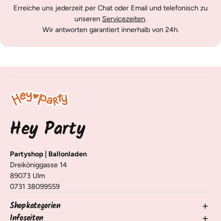
Erreiche uns jederzeit per Chat oder Email und telefonisch zu
unseren
Servicezeiten
.
Wir antworten garantiert innerhalb von 24h.
Hey Party
Partyshop | Ballonladen
Dreiköniggasse 14
89073 Ulm
0731 38099559
Shopkategorien
Infoseiten
NEU im Shop