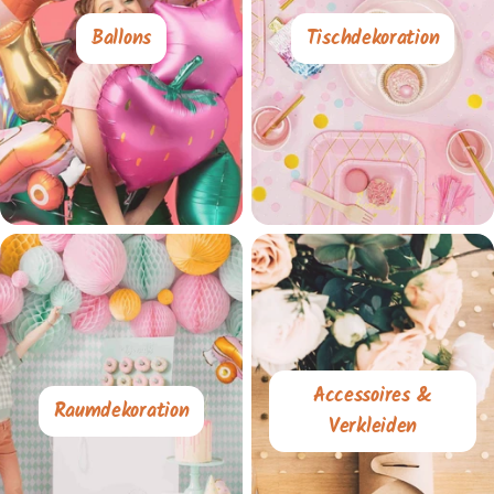
Ballons
Tischdekoration
Accessoires &
Raumdekoration
Verkleiden