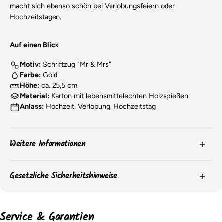
macht sich ebenso schön bei Verlobungsfeiern oder
Hochzeitstagen.
Auf einen Blick
Motiv:
Schriftzug "Mr & Mrs"
Farbe:
Gold
Höhe:
ca. 25,5 cm
Material:
Karton mit lebensmittelechten Holzspießen
Anlass:
Hochzeit, Verlobung, Hochzeitstag
Weitere Informationen
Die
Farben
der Produkte können aufgrund von
Gesetzliche Sicherheitshinweise
Bildschirmeinstellungen oder chargenbedingten
Unterschieden leicht abweichen.
Bitte beachte die Sicherheitshinweise auf der Produktverpackung für
wichtige Informationen zur sicheren Verwendung und Aufbewahrung
Die
Verpackungen
der Artikel können sich ändern, und
Service & Garantien
der Produkte.
wir haben möglicherweise nicht immer aktuelle Bilder der