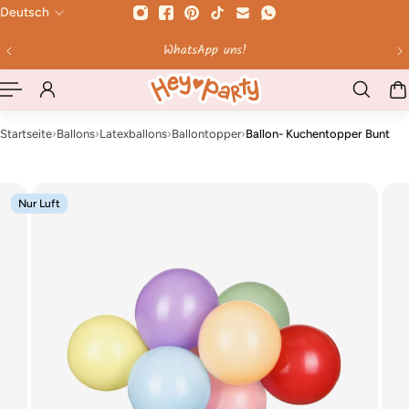
Deutsch
HALT SPRINGEN
Bis 12 Uhr bestellt - werktags am selben Tag versendet!
Startseite
›
Ballons
›
Latexballons
›
Ballontopper
›
Ballon- Kuchentopper Bunt
Nur Luft