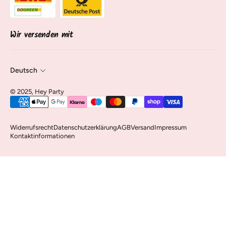
Über uns
Sendung verfolgen
Kontakt & Service
Vertrag widerrufen
Wir versenden mit
Deutsch
©️ 2025, Hey Party
Widerrufsrecht
Datenschutzerklärung
AGB
Versand
Impressum
Kontaktinformationen