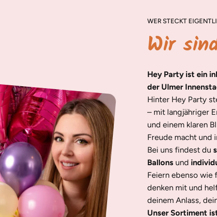
WER STECKT EIGENTLI
Wir sin
Hey Party ist ein i
der Ulmer Innensta
Hinter Hey Party s
– mit langjähriger 
und einem klaren Bl
Freude macht und in
Bei uns findest du
s
Ballons
und
individ
Feiern ebenso wie 
denken mit und helf
deinem Anlass, dei
Unser Sortiment is