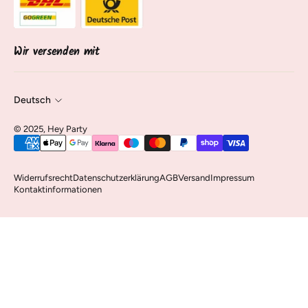
Über uns
Sendung verfolgen
Kontakt & Service
Vertrag widerrufen
Wir versenden mit
Deutsch
©️ 2025, Hey Party
Widerrufsrecht
Datenschutzerklärung
AGB
Versand
Impressum
Kontaktinformationen