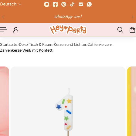
Deutsch
HALT SPRINGEN
Bis 12 Uhr bestellt - werktags am selben Tag versendet!
Startseite
›
Deko Tisch & Raum
›
Kerzen und Lichter
›
Zahlenkerzen
›
Zahlenkerze Weiß mit Konfetti