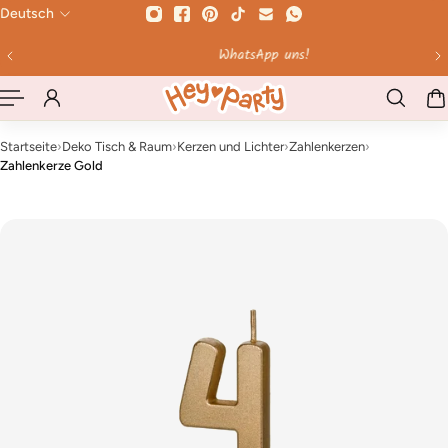
Deutsch
HALT SPRINGEN
WhatsApp uns!
Startseite
›
Deko Tisch & Raum
›
Kerzen und Lichter
›
Zahlenkerzen
›
Zahlenkerze Gold