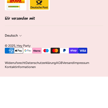
Über uns
Sendung verfolgen
Kontakt & Service
Vertrag widerrufen
Wir versenden mit
Deutsch
©️ 2025, Hey Party
Widerrufsrecht
Datenschutzerklärung
AGB
Versand
Impressum
Kontaktinformationen