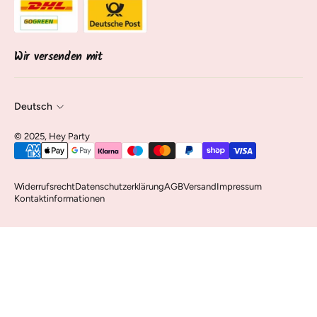
Über uns
Sendung verfolgen
Kontakt & Service
Vertrag widerrufen
Wir versenden mit
Deutsch
©️ 2025, Hey Party
Widerrufsrecht
Datenschutzerklärung
AGB
Versand
Impressum
Kontaktinformationen