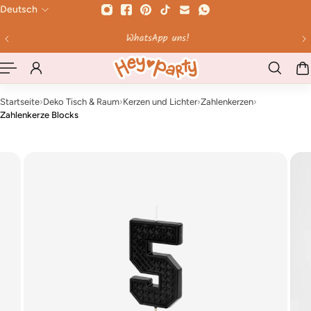
Deutsch
HALT SPRINGEN
WhatsApp uns!
Bis 1
Startseite
›
Deko Tisch & Raum
›
Kerzen und Lichter
›
Zahlenkerzen
›
Zahlenkerze Blocks