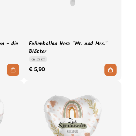
on - die
Folienballon Herz "Mr. and Mrs."
Blätter
ca. 35 cm
€ 5,90