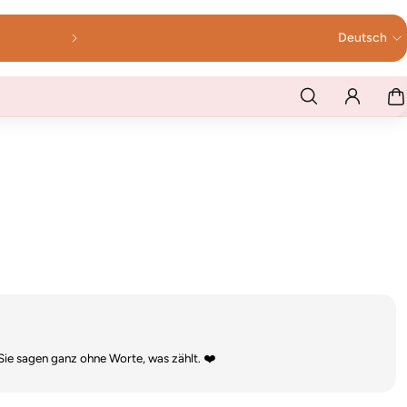
 versendet!
Ab 60 € V
Deutsch
Sie sagen ganz ohne Worte, was zählt. ❤️