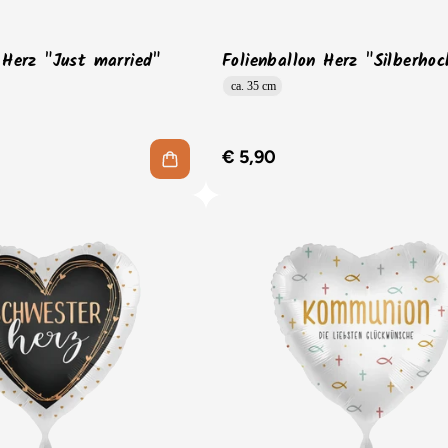
 Herz "Just married"
Folienballon Herz "Silberhoc
ca. 35 cm
€ 5,90