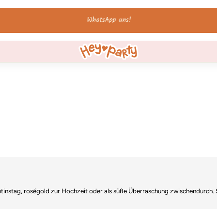
Bis 12 Uhr bestellt - werktags am selben Tag
ntinstag, roségold zur Hochzeit oder als süße Überraschung zwischendurch. 