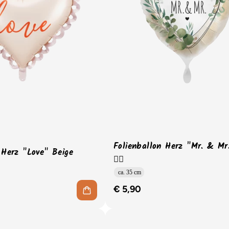
Folienballon Herz "Mr. & M
 Herz "Love" Beige
🏳️‍🌈
ca. 35 cm
€ 5,90