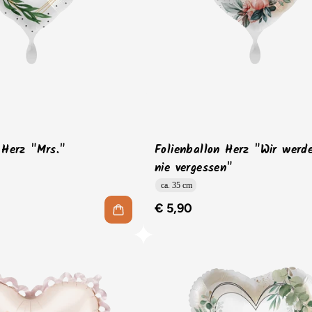
 Herz "Mrs."
Folienballon Herz "Wir werd
nie vergessen"
ca. 35 cm
€ 5,90