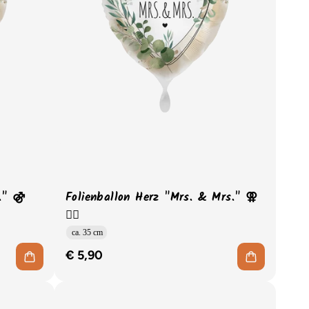
r." ⚣
Folienballon Herz "Mrs. & Mrs." ⚢
🏳️‍🌈
ca. 35 cm
€ 5,90