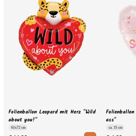
Folienballon Leopard mit Herz "Wild
Folienballon
about you!"
ass"
61x72 cm
ca. 35 cm