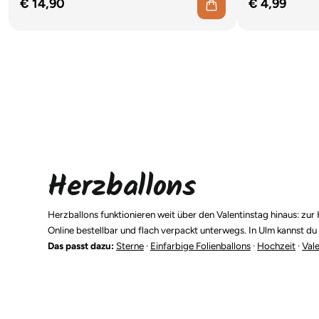
€ 14,90
€ 4,99
Herzballons
Herzballons funktionieren weit über den Valentinstag hinaus: zur 
Online bestellbar und flach verpackt unterwegs. In Ulm kannst du 
Das passt dazu:
Sterne
·
Einfarbige Folienballons
·
Hochzeit
·
Val