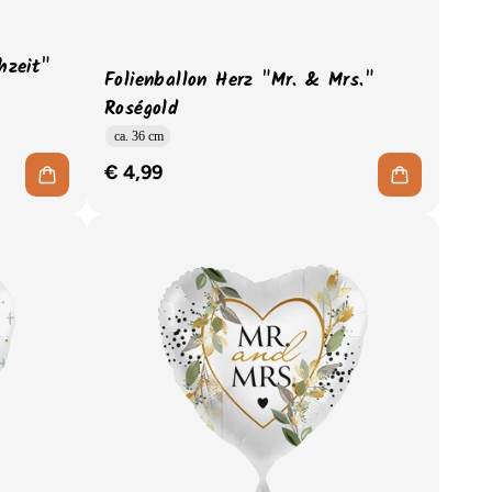
hzeit"
Folienballon Herz "Mr. & Mrs."
Roségold
ca. 36 cm
€ 4,99