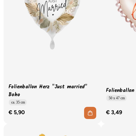
Folienballon Herz "Just married"
Folienballon
Boho
50 x 47 cm
ca. 35 cm
€ 5,90
€ 3,49