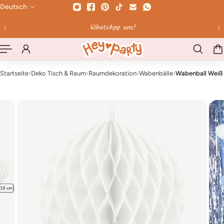
Deutsch
HALT SPRINGEN
WhatsApp uns!
Bi
Startseite
›
Deko Tisch & Raum
›
Raumdekoration
›
Wabenbälle
›
Wabenball Weiß