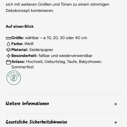
sich mit weiteren Größen und Tönen zu einem stimmigen
Dekokonzept kombinieren.
Auf einen Blick
Größe:
wählbar – ⌀ 10, 20, 30 oder 40 cm
Farbe:
Weiß
Material:
Seidenpapier
Besonderheit:
faltbar und wiederverwendbar
Anlass:
Hochzeit, Geburtstag, Taufe, Babyshower,
Sommerfest
Weitere Informationen
Die
Farben
der Produkte können aufgrund von
Gesetzliche Sicherheitshinweise
Bildschirmeinstellungen oder chargenbedingten