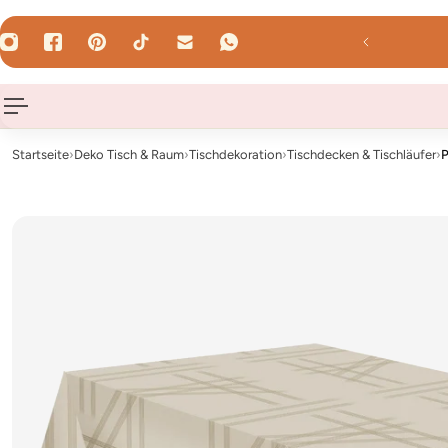
HALT SPRINGEN
reib uns : hallo@hey-party.de
Startseite
›
Deko Tisch & Raum
›
Tischdekoration
›
Tischdecken & Tischläufer
›
P