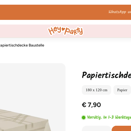
WhatsApp uns!
apiertischdecke Baustelle
Papiertischd
180 x 120 cm
Papier
€ 7,90
Vorrätig. In 1-3 Werktag