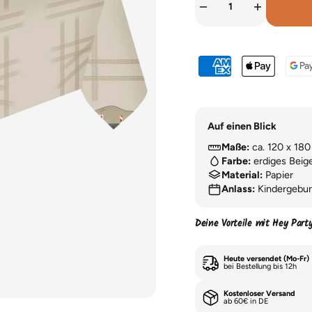
Auf einen Blick
Maße:
ca. 120 x 18
Farbe:
erdiges Beig
Material:
Papier
Anlass:
Kindergebur
Deine Vorteile mit Hey Part
Heute versendet (Mo-Fr)
bei Bestellung bis 12h
Kostenloser Versand
ab 60€ in DE