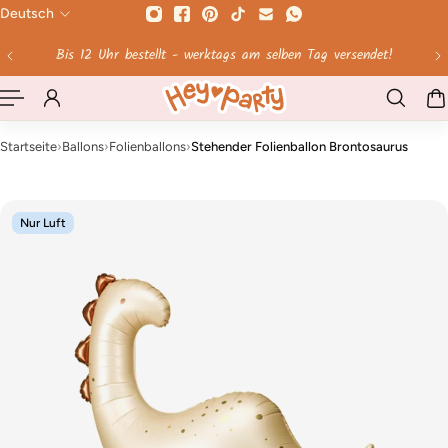
Deutsch
HALT SPRINGEN
Ab 60 € Versandkosten geschenkt!
Startseite
›
Ballons
›
Folienballons
›
Stehender Folienballon Brontosaurus
Nur Luft