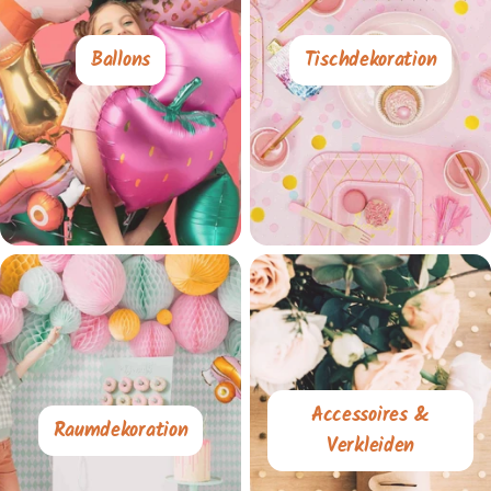
Ballons
Tischdekoration
Accessoires &
Raumdekoration
Verkleiden