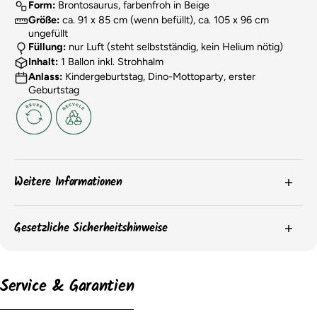
Form:
Brontosaurus, farbenfroh in Beige
Größe:
ca. 91 x 85 cm (wenn befüllt), ca. 105 x 96 cm
ungefüllt
Füllung:
nur Luft (steht selbstständig, kein Helium nötig)
Inhalt:
1 Ballon inkl. Strohhalm
Anlass:
Kindergeburtstag, Dino-Mottoparty, erster
Geburtstag
Weitere Informationen
Die
Farben
der Produkte können aufgrund von
Gesetzliche Sicherheitshinweise
Bildschirmeinstellungen oder chargenbedingten
Unterschieden leicht abweichen.
Bitte beachte die Sicherheitshinweise auf der Produktverpackung für
wichtige Informationen zur sicheren Verwendung und Aufbewahrung
Die
Verpackungen
der Artikel können sich ändern, und
Service & Garantien
der Produkte.
wir haben möglicherweise nicht immer aktuelle Bilder der
Verpackung. Der Inhalt bleibt jedoch unverändert.
Gemäß der EU GPSR müssen folgende Angaben gemacht werden:
Die
Maße
der Ballons können je nach Zustand (befüllt