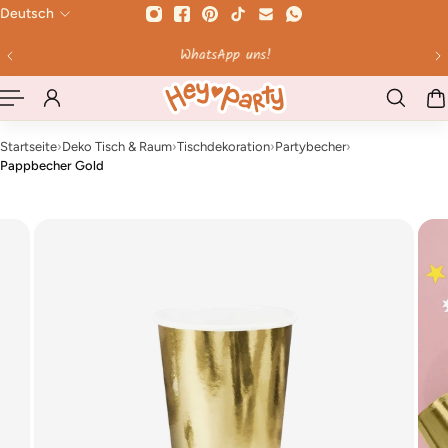
Deutsch
HALT SPRINGEN
WhatsApp uns!
Bi
Startseite
›
Deko Tisch & Raum
›
Tischdekoration
›
Partybecher
›
Pappbecher Gold