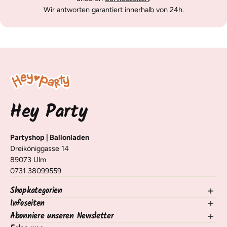
Wir antworten garantiert innerhalb von 24h.
Hey Party
Partyshop | Ballonladen
Dreiköniggasse 14
89073 Ulm
0731 38099559
Shopkategorien
Infoseiten
NEU im Shop
Ballons
Abonniere unseren Newsletter
Kontakt
Deko Tisch & Raum
Versand, Lieferung & Rückgabe