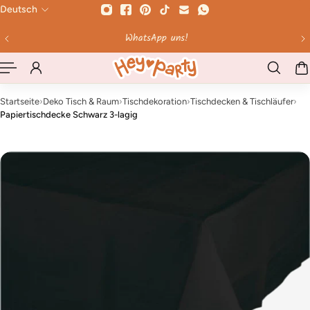
Deutsch
HALT SPRINGEN
WhatsApp uns!
Bis 12 Uhr bestellt - 
Startseite
›
Deko Tisch & Raum
›
Tischdekoration
›
Tischdecken & Tischläufer
›
Papiertischdecke Schwarz 3-lagig