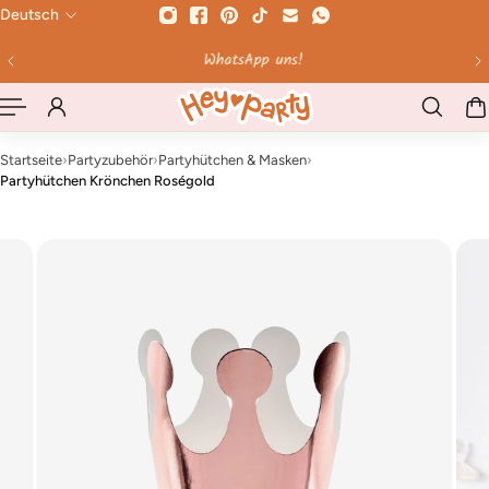
Deutsch
HALT SPRINGEN
WhatsApp uns!
Startseite
›
Partyzubehör
›
Partyhütchen & Masken
›
Partyhütchen Krönchen Roségold