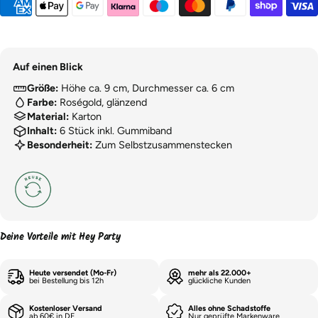
Auf einen Blick
Größe:
Höhe ca. 9 cm, Durchmesser ca. 6 cm
Farbe:
Roségold, glänzend
Material:
Karton
Inhalt:
6 Stück inkl. Gummiband
Besonderheit:
Zum Selbstzusammenstecken
Deine Vorteile mit Hey Party
Heute versendet (Mo-Fr)
mehr als 22.000+
bei Bestellung bis 12h
glückliche Kunden
Kostenloser Versand
Alles ohne Schadstoffe
ab 60€ in DE
Nur geprüfte Markenware