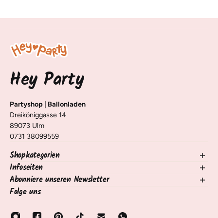
Hey Party
Partyshop | Ballonladen
Dreiköniggasse 14
89073 Ulm
0731 38099559
Shopkategorien
Infoseiten
NEU im Shop
Ballons
Abonniere unseren Newsletter
Kontakt
Deko Tisch & Raum
Versand, Lieferung & Rückgabe
Folge uns
Trage dich für unseren Newsletter ein und erhalte Infos zu
Nach Anlass
Häufige Fragen / FAQ
neuen Produkten, Tipps und Tricks 🧡
Nach Motto/Alter
Zahlungsarten