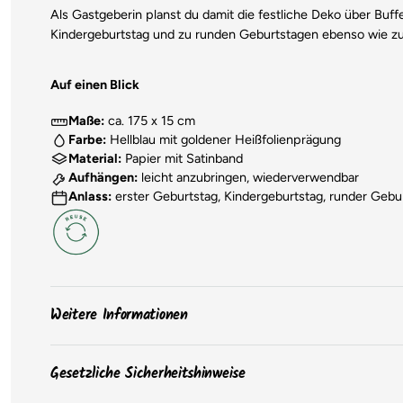
Als Gastgeberin planst du damit die festliche Deko über Buf
Kindergeburtstag und zu runden Geburtstagen ebenso wie zu s
Auf einen Blick
Maße:
ca. 175 x 15 cm
Farbe:
Hellblau mit goldener Heißfolienprägung
Material:
Papier mit Satinband
Aufhängen:
leicht anzubringen, wiederverwendbar
Anlass:
erster Geburtstag, Kindergeburtstag, runder Gebu
Weitere Informationen
Die
Farben
der Produkte können aufgrund von Bildsch
Gesetzliche Sicherheitshinweise
Die
Verpackungen
der Artikel können sich ändern, un