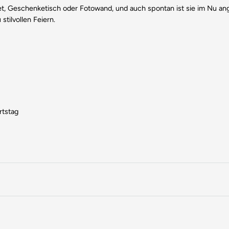
fet, Geschenketisch oder Fotowand, und auch spontan ist sie im Nu an
tilvollen Feiern.
rtstag
irmeinstellungen oder chargenbedingten Unterschieden leicht abweic
d wir haben möglicherweise nicht immer aktuelle Bilder der Verpackung