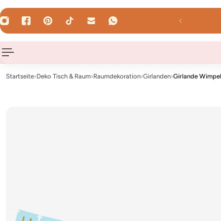
HALT SPRINGEN
reib uns : hallo@hey-party.de
Startseite
›
Deko Tisch & Raum
›
Raumdekoration
›
Girlanden
›
Girlande Wimpel