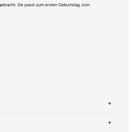
gebracht. Sie passt zum ersten Geburtstag, zum
hen.
. Der Inhalt bleibt jedoch unverändert.