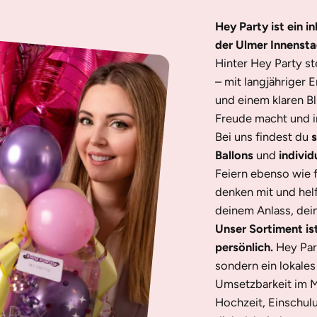
Hey Party ist ein i
der Ulmer Innensta
Hinter Hey Party s
– mit langjähriger 
und einem klaren Bl
Freude macht und in
Bei uns findest du
s
Ballons
und
individ
Feiern ebenso wie 
denken mit und helf
deinem Anlass, dei
Unser Sortiment is
persönlich.
Hey Par
sondern ein lokale
Umsetzbarkeit im M
Hochzeit, Einschul