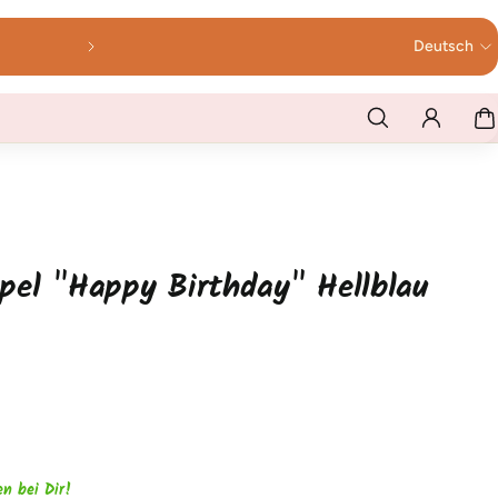
Bis 12 Uhr bestellt - werktags am selben
Deutsch
pel "Happy Birthday" Hellblau
en bei Dir!