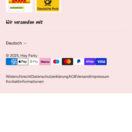
Über uns
Sendung verfolgen
Kontakt & Service
Vertrag widerrufen
Wir versenden mit
Deutsch
©️ 2025, Hey Party
Widerrufsrecht
Datenschutzerklärung
AGB
Versand
Impressum
Kontaktinformationen