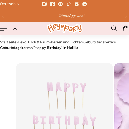
Deutsch
HALT SPRINGEN
WhatsApp uns!
Startseite
›
Deko Tisch & Raum
›
Kerzen und Lichter
›
Geburtstagskerzen
›
Geburtstagskerzen "Happy Birthday" in Helllila