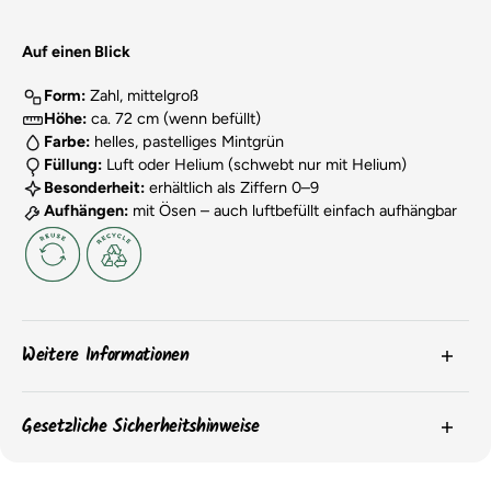
Auf einen Blick
Form:
Zahl, mittelgroß
Höhe:
ca. 72 cm (wenn befüllt)
Farbe:
helles, pastelliges Mintgrün
Füllung:
Luft oder Helium (schwebt nur mit Helium)
Besonderheit:
erhältlich als Ziffern 0–9
Aufhängen:
mit Ösen – auch luftbefüllt einfach aufhängbar
Weitere Informationen
Die
Farben
der Produkte können aufgrund von
Gesetzliche Sicherheitshinweise
Bildschirmeinstellungen oder chargenbedingten
Unterschieden leicht abweichen.
Bitte beachte die Sicherheitshinweise auf der Produktverpackung für
wichtige Informationen zur sicheren Verwendung und Aufbewahrung
Die
Verpackungen
der Artikel können sich ändern, und