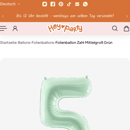
Deutsch
HALT SPRINGEN
kosten geschenkt!
Für dich da: Online & in
Startseite
›
Ballons
›
Folienballons
›
Folienballon Zahl Mittelgroß Grün