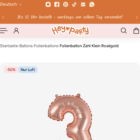
Deutsch
HALT SPRINGEN
Ab 60 € Versandkosten geschenkt!
Startseite
›
Ballons
›
Folienballons
›
Folienballon Zahl Klein Roségold
-50%
Nur Luft