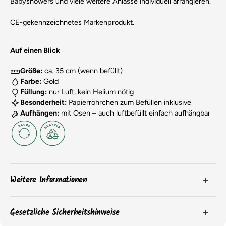
Babyshowers und viele weitere Anlässe individuell arrangieren.
CE-gekennzeichnetes Markenprodukt.
Auf einen Blick
Größe:
ca. 35 cm (wenn befüllt)
Farbe:
Gold
Füllung:
nur Luft, kein Helium nötig
Besonderheit:
Papierröhrchen zum Befüllen inklusive
Aufhängen:
mit Ösen – auch luftbefüllt einfach aufhängbar
Weitere Informationen
Die
Farben
der Produkte können aufgrund von
Gesetzliche Sicherheitshinweise
Bildschirmeinstellungen oder chargenbedingten