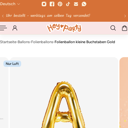
Deutsch
HALT SPRINGEN
Ab 60 € Versandkosten geschenkt!
Startseite
›
Ballons
›
Folienballons
›
Folienballon kleine Buchstaben Gold
Nur Luft