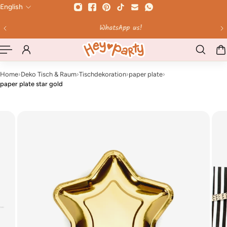
English
 TO CONTENT
WhatsApp us!
Home
›
Deko Tisch & Raum
›
Tischdekoration
›
paper plate
›
paper plate star gold