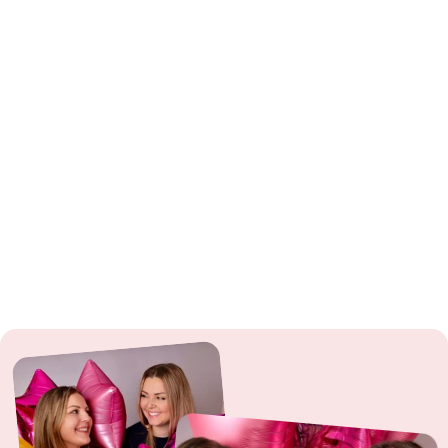
only under supervision. Do not use near power lines or during
thunderstorms.
Sparklers
: ⚠️ From 12 years: Use only under adult supervision. Observe
fire hazard.