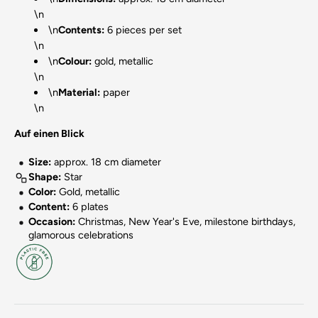
\n
\n
Contents:
6 pieces per set
\n
\n
Colour:
gold, metallic
\n
\n
Material:
paper
\n
Auf einen Blick
Size:
approx. 18 cm diameter
Shape:
Star
Color:
Gold, metallic
Content:
6 plates
Occasion:
Christmas, New Year's Eve, milestone birthdays,
glamorous celebrations