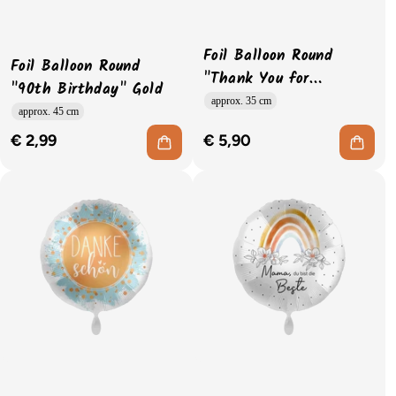
Foil Balloon Round
Foil Balloon Round
"Thank You for
"90th Birthday" Gold
Everything" Flowers
approx. 35 cm
approx. 45 cm
€ 2,99
€ 5,90