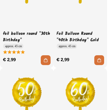
foil balloon round "30th
Foil Balloon Round
Birthday"
"40th Birthday" Gold
approx. 45 cm
approx. 45 cm
€ 2,99
€ 2,99