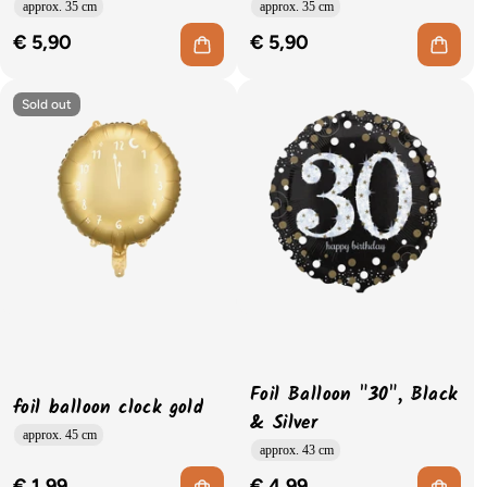
approx. 35 cm
approx. 35 cm
€ 5,90
€ 5,90
Sold out
Foil Balloon "30", Black
foil balloon clock gold
& Silver
approx. 45 cm
approx. 43 cm
€ 1,99
€ 4,99