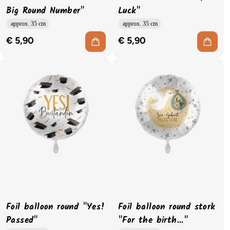
Big Round Number"
Luck"
approx. 35 cm
approx. 35 cm
€ 5,90
€ 5,90
Foil balloon round "Yes!
Foil balloon round stork
Passed"
"For the birth..."