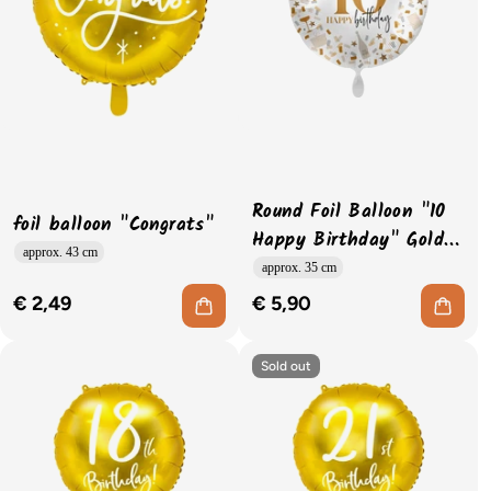
Round Foil Balloon "10
foil balloon "Congrats"
Happy Birthday" Gold-
approx. 43 cm
White
approx. 35 cm
€ 2,49
€ 5,90
Sold out