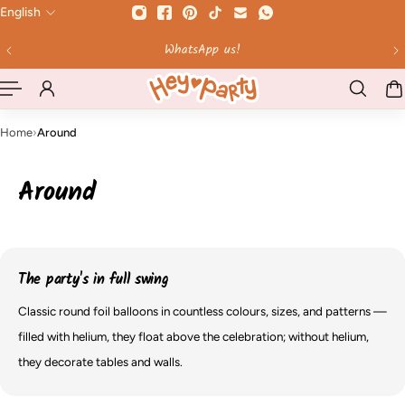
English
 TO CONTENT
Ordered by 12 Uhr - shipped the same day on weekdays!
Home
›
Around
Around
The party's in full swing
Classic round foil balloons in countless colours, sizes, and patterns —
filled with helium, they float above the celebration; without helium,
they decorate tables and walls.