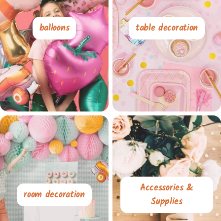
balloons
table decoration
Accessories &
room decoration
Supplies