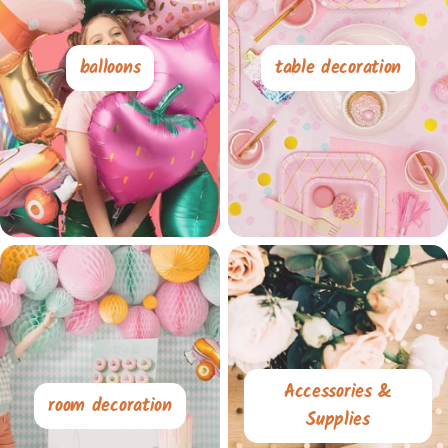
balloons
table decoration
Accessories &
room decoration
Supplies