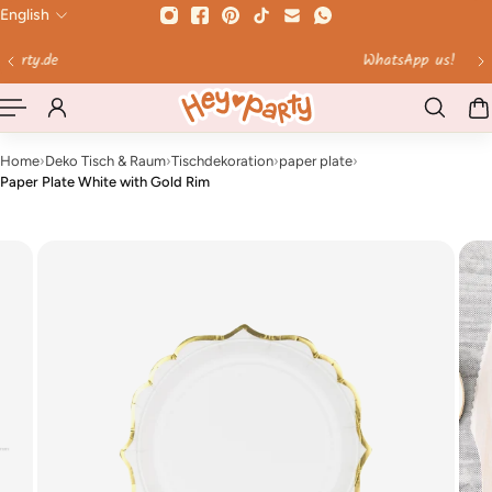
English
 TO CONTENT
WhatsApp us!
Home
›
Deko Tisch & Raum
›
Tischdekoration
›
paper plate
›
Paper Plate White with Gold Rim