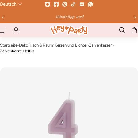
Deutsch
HALT SPRINGEN
WhatsApp uns!
Bis 12 Uhr bes
Startseite
›
Deko Tisch & Raum
›
Kerzen und Lichter
›
Zahlenkerzen
›
Zahlenkerze Helllila