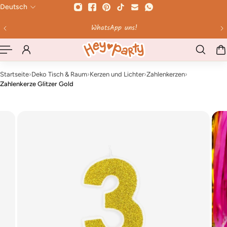
Deutsch
HALT SPRINGEN
WhatsApp uns!
Bis 1
Startseite
›
Deko Tisch & Raum
›
Kerzen und Lichter
›
Zahlenkerzen
›
Zahlenkerze Glitzer Gold