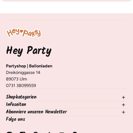
Hey Party
Partyshop | Ballonladen
Dreiköniggasse 14
89073 Ulm
0731 38099559
Shopkategorien
Infoseiten
NEU im Shop
Ballons
Abonniere unseren Newsletter
Kontakt
Deko Tisch & Raum
Versand, Lieferung & Rückgabe
Folge uns
Trage dich für unseren Newsletter ein und erhalte Infos zu
Nach Anlass
Häufige Fragen / FAQ
neuen Produkten, Tipps und Tricks 🧡
Nach Motto/Alter
Zahlungsarten