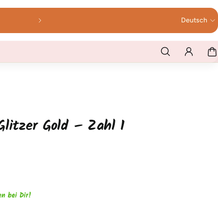
Bis 12 Uhr bestellt - werktags am selben
Deutsch
litzer Gold – Zahl 1
en bei Dir!