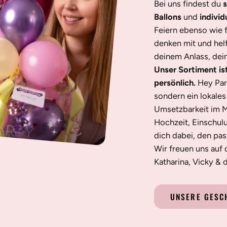
Bei uns findest du
s
Ballons
und
individ
Feiern ebenso wie 
denken mit und helf
deinem Anlass, dei
Unser Sortiment is
persönlich.
Hey Par
sondern ein lokale
Umsetzbarkeit im M
Hochzeit, Einschul
dich dabei, den pa
Wir freuen uns auf 
Katharina, Vicky &
UNSERE GESC