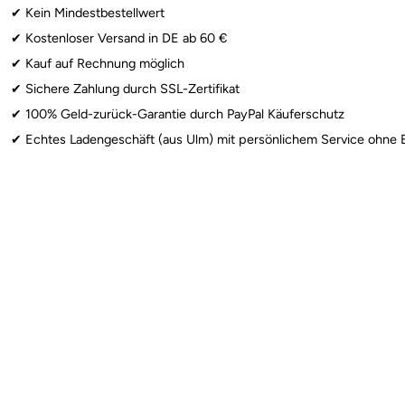
✔︎ Kein Mindestbestellwert
Folienballons
: ⚠️ Achtung: Erstickungsgefahr für Kinder unter 3 Jahr
✔︎ Kostenloser Versand in DE ab 60 €
✔︎ Kauf auf Rechnung möglich
Wunderkerzen
: ⚠️ Ab 12 Jahren: Nur unter Aufsicht von Erwachsene
✔︎ Sichere Zahlung durch SSL-Zertifikat
✔︎ 100% Geld-zurück-Garantie durch PayPal Käuferschutz
✔︎ Echtes Ladengeschäft (aus Ulm) mit persönlichem Service ohne 