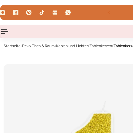
HALT SPRINGEN
reib uns : hallo@hey-party.de
Startseite
›
Deko Tisch & Raum
›
Kerzen und Lichter
›
Zahlenkerzen
›
Zahlenkerz